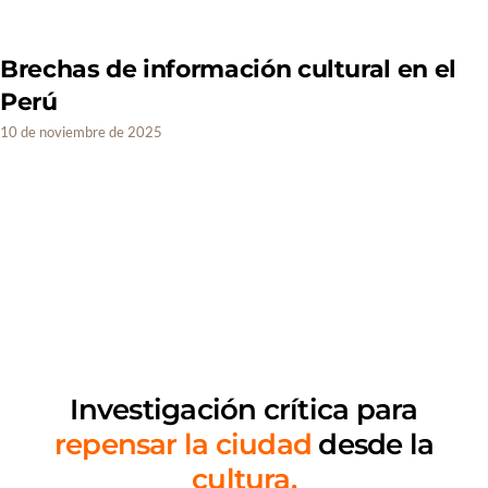
Brechas de información cultural en el
Perú
10 de noviembre de 2025
Investigación crítica
para
repensar la ciudad
desde la
cultura.