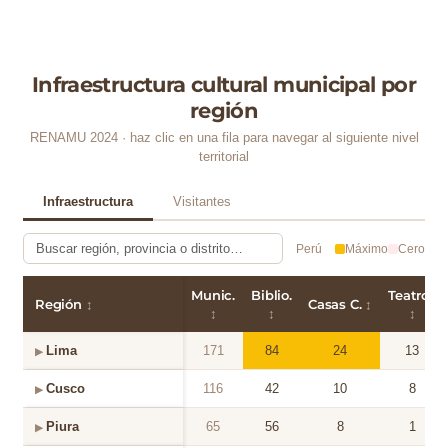
Infraestructura cultural municipal por
región
RENAMU 2024 · haz clic en una fila para navegar al siguiente nivel
territorial
Infraestructura
Visitantes
Perú
Máximo
Cero
Munic.
Biblio.
Teatros
Región
↕
Casas C.
↕
↕
↕
↕
Lima
171
84
24
13
▶
Cusco
116
42
10
8
▶
Piura
65
56
8
1
▶