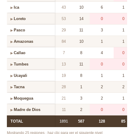
Ica
43
10
6
1
▶
Loreto
53
14
0
0
▶
Pasco
29
11
3
1
▶
Amazonas
84
10
1
1
▶
Callao
7
8
4
0
▶
Tumbes
13
11
0
0
▶
Ucayali
19
8
1
1
▶
Tacna
28
1
2
2
▶
Moquegua
21
3
2
1
▶
Madre de Dios
11
2
0
0
▶
TOTAL
1891
587
128
85
Mostrando 25 regiones · haz clic para ver el siguiente nivel