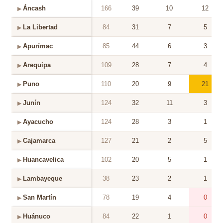
Áncash
166
39
10
12
▶
La Libertad
84
31
7
5
▶
Apurímac
85
44
6
3
▶
Arequipa
109
28
7
4
▶
Puno
110
20
9
21
▶
Junín
124
32
11
3
▶
Ayacucho
124
28
3
1
▶
Cajamarca
127
21
2
5
▶
Huancavelica
102
20
5
1
▶
Lambayeque
38
23
2
1
▶
San Martín
78
19
4
0
▶
Huánuco
84
22
1
0
▶