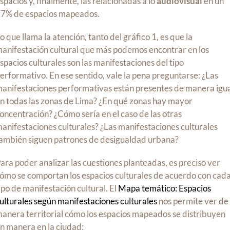
spacios y, finalmente, las relacionadas a lo
audiovisual
en un
7% de espacios mapeados.
o que llama la atención, tanto del gráfico 1, es que la
anifestación cultural que más podemos encontrar en los
spacios culturales son las manifestaciones del tipo
erformativo. En ese sentido, vale la pena preguntarse: ¿Las
anifestaciones performativas están presentes de manera igu
n todas las zonas de Lima? ¿En qué zonas hay mayor
oncentración? ¿Cómo sería en el caso de las otras
anifestaciones culturales? ¿Las manifestaciones culturales
ambién siguen patrones de desigualdad urbana?
ara poder analizar las cuestiones planteadas, es preciso ver
ómo se comportan los espacios culturales de acuerdo con cad
ipo de manifestación cultural. El
Mapa temático: Espacios
ulturales según manifestaciones culturales
nos permite ver de
anera territorial cómo los espacios mapeados se distribuyen
n manera en la ciudad: