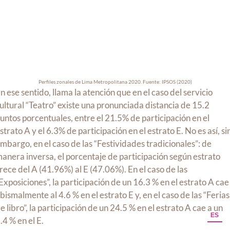
Perfiles zonales de Lima Metropolitana 2020. Fuente: IPSOS (2020)
n ese sentido, llama la atención que en el caso del servicio
ultural “Teatro” existe una pronunciada distancia de 15.2
untos porcentuales, entre el 21.5% de participación en el
strato A y el 6.3% de participación en el estrato E. No es así, si
mbargo, en el caso de las “Festividades tradicionales”: de
anera inversa, el porcentaje de participación según estrato
rece del A (41.96%) al E (47.06%). En el caso de las
Exposiciones”, la participación de un 16.3 % en el estrato A cae
bismalmente al 4.6 % en el estrato E y, en el caso de las “Ferias
e libro”, la participación de un 24.5 % en el estrato A cae a un
ES
.4 % en el E.